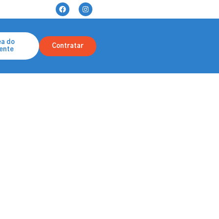
ea do
Contratar
iente