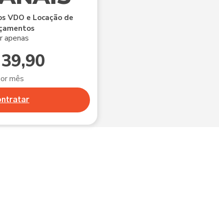
s VDO e Locação de
çamentos
r apenas
 39,90
por mês
ntratar
GA +