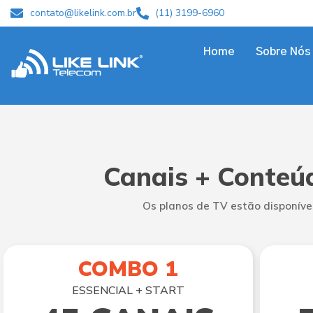
contato@likelink.com.br
(11) 3199-6960
Home
Sobre Nós
Canais + Conteú
Os planos de TV estão disponíve
COMBO 1
ESSENCIAL + START