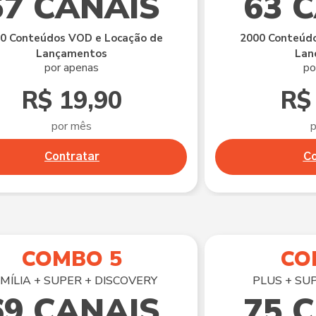
57 CANAIS
63 
0 Conteúdos VOD e Locação de
2000 Conteúdo
Lançamentos
Lan
por apenas
po
R$ 19,90
R$
por mês
Contratar
Co
COMBO 5
CO
MÍLIA + SUPER + DISCOVERY
PLUS + SU
69 CANAIS
75 