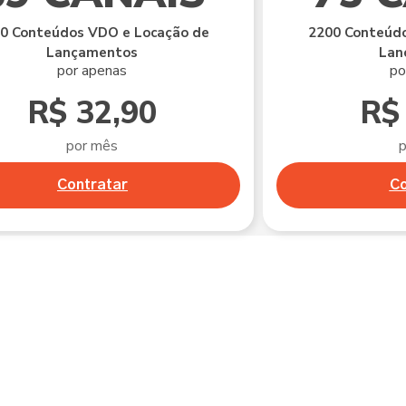
0 Conteúdos VDO e Locação de
2200 Conteúdo
Lançamentos
Lan
por apenas
po
R$ 32,90
R$
por mês
Contratar
Co
erne Fibra 100 ME