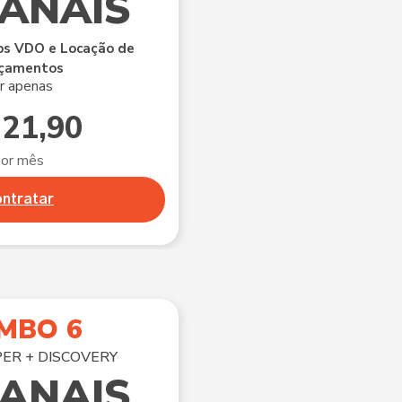
CANAIS
s VDO e Locação de
çamentos
r apenas
 21,90
por mês
ntratar
MBO 6
PER + DISCOVERY
CANAIS