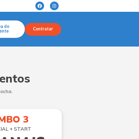
ea do
Contratar
iente
entos
Rocha.
MBO 3
IAL + START