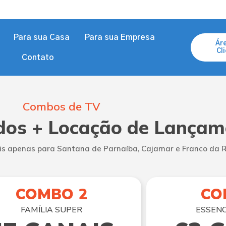
Para sua Casa
Para sua Empresa
Ár
Cl
Contato
Combos de TV
dos + Locação de Lançam
is apenas para Santana de Parnaíba, Cajamar e Franco da 
COMBO 2
CO
FAMÍLIA SUPER
ESSENC